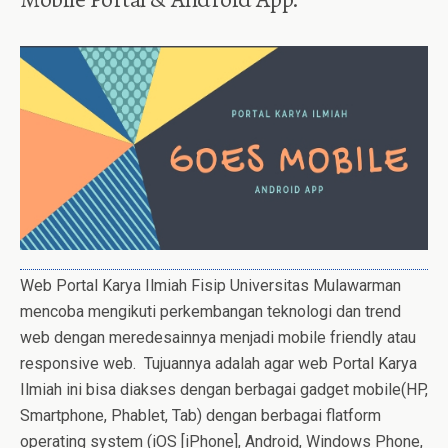
Muhuran Kecamatan Kota Bangun (Susan
Novithasari)
Implementasi Peraturan Daerah
Kabupaten Penajam Paser Utara Nomor 4
Tahun 2021 Tentang Pengelolaan Sampah
Di Kecamatan Penajam (Rini Warniati)
KONSTRUKSI SOSIAL MAHASISWA
PERANTAU SUKU TORAJA DALAM
MEMPERTAHANKAN IDENTITAS
MELALUI TRADISI MINUM TUAK (Studi
Kasus Pada Mahasiswa Perantau Suku
Web Portal Karya Ilmiah Fisip Universitas Mulawarman
Toraja Asal Desa Telemow) (Roy
mencoba mengikuti perkembangan teknologi dan trend
Ferdinand)
web dengan meredesainnya menjadi mobile friendly atau
responsive web. Tujuannya adalah agar web Portal Karya
PERAN AKSI MARI GERAK (MAGER)
Ilmiah ini bisa diakses dengan berbagai gadget mobile(HP,
SEBAGAI AKTOR NON-NEGARA DALAM
Smartphone, Phablet, Tab) dengan berbagai flatform
MENANGANI ISU LINGKUNGAN (Noor
operating system (iOS [iPhone], Android, Windows Phone,
Maulida Sholeha)