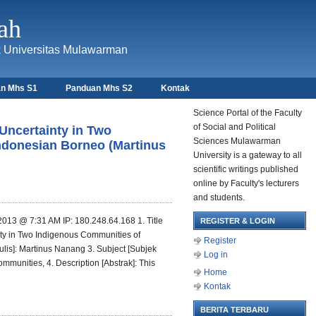
ah
ik Universitas Mulawarman
n Mhs S1
Panduan Mhs S2
Kontak
Science Portal of the Faculty
of Social and Political
Uncertainty in Two
Sciences Mulawarman
ndonesian Borneo (Martinus
University is a gateway to all
scientific writings published
online by Faculty's lecturers
and students.
2013 @ 7:31 AM IP: 180.248.64.168 1. Title
REGISTER & LOGIN
nty in Two Indigenous Communities of
Register
lis]: Martinus Nanang 3. Subject [Subjek
Log in
communities, 4. Description [Abstrak]: This
Home
Kontak
BERITA TERBARU