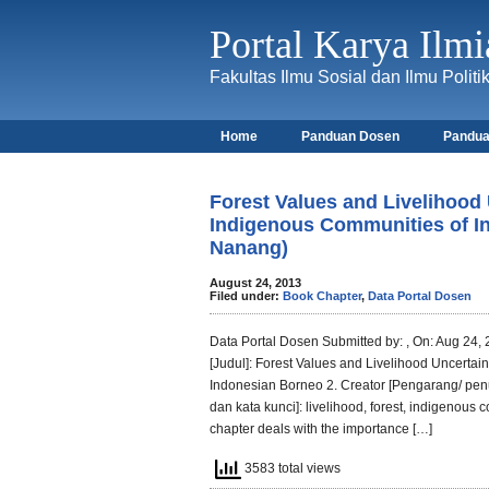
Portal Karya Ilmi
Fakultas Ilmu Sosial dan Ilmu Polit
Home
Panduan Dosen
Pandua
Forest Values and Livelihood 
Indigenous Communities of I
Nanang)
August 24, 2013
Filed under:
Book Chapter
,
Data Portal Dosen
Data Portal Dosen Submitted by: , On: Aug 24, 
[Judul]: Forest Values and Livelihood Uncertai
Indonesian Borneo 2. Creator [Pengarang/ penu
dan kata kunci]: livelihood, forest, indigenous 
chapter deals with the importance […]
3583 total views