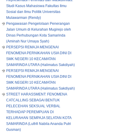
Representasi Feminitas dan Maskulinitas:
Studi Kasus Mahasiswa Fakultas Ilmu
Sosial dan Ilmu Politik Universitas
Mulawarman (Rendy)
Pengawasan Pengelolaan Penerangan
Jalan Umum di Kelurahan Mugirejo oleh
Dinas Perhubungan Kota Samarinda
(Aminah Nur Umaya Syah)
PERSEPSI REMAJA MENGENAI
FENOMENA PERNIKAHAN USIA DINI DI
SMK NEGERI 10 KECAMATAN
SAMARINDA UTARA (Halimatus Sakdiyah)
PERSEPSI REMAJA MENGENAI
FENOMENA PERNIKAHAN USIA DINI DI
SMK NEGERI 10 KECAMATAN
SAMARINDA UTARA (Halimatus Sakdiyah)
STREET HARASSMENT: FENOMENA
CATCALLING SEBAGAI BENTUK
PELECEHAN SEKSUAL VERBAL
TERHADAP PEREMPUAN DI
KELURAHAN SEMPAJA SELATAN KOTA
SAMARINDA (Luthfi Nabila Ananda Putri
Gusman)