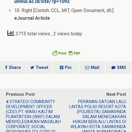
unmul.ac.id/site/?p=1092
10. Right [Contoh: CCL, MIT, Open Document, dll.]:
eJournal Article
3715 total views
, 2 views today
Share
Tweet
Pin
Mail
SMS
Previous Post
Next Post
STRATEGI COMMUNITY
PERANAN SATUAN LALU
DEVELOPMENT OFFICER
LINTAS POLISI RESORT KOTA
(CDO) PT. WARU KALTIM
(POLRESTA) SAMARINDA
PLANTATION (WKP) DALAM
DALAM MENEGAKKAN
MENYELESAIKAN MASALAH
HUKUM BERLALU LINTAS DI
CORPORATE SOCIAL
WILAYAH KOTA SAMARINDA
RESPONSIBILITY (CSR) DI
(ANITA NURMADINA)