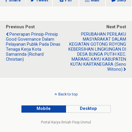
Share
Tweet
Pin
Mail
SMS
Previous Post
Next Post
Penerapan Prinsip-Prinsip
PERUBAHAN PERILAKU
Good Governance Dalam
MASYARAKAT DALAM
Pelayanan Publik Pada Dinas
KEGIATAN GOTONG ROYONG
Tenaga Kerja Kota
KEBERSIHAN LINGKUNGAN DI
Samarinda (Richard
DESA BUNGA PUTIH KEC.
Christian)
MARANG KAYU KABUPATEN
KUTAI KARTANEGARA (Seno
Witono)
Back to top
Mobile
Desktop
Portal Karya Ilmiah Fisip Unmul