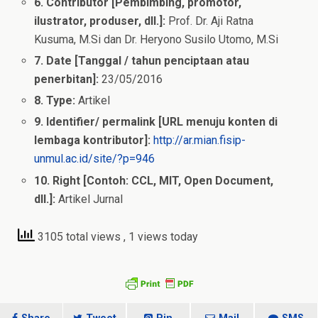
6. Contributor [Pembimbing, promotor,
ilustrator, produser, dll.]:
Prof. Dr. Aji Ratna
Kusuma, M.Si dan Dr. Heryono Susilo Utomo, M.Si
7. Date [Tanggal / tahun penciptaan atau
penerbitan]:
23/05/2016
8. Type:
Artikel
9. Identifier/ permalink [URL menuju konten di
lembaga kontributor]:
http://ar.mian.fisip-
unmul.ac.id/site/?p=946
10. Right [Contoh: CCL, MIT, Open Document,
dll.]:
Artikel Jurnal
3105 total views
, 1 views today