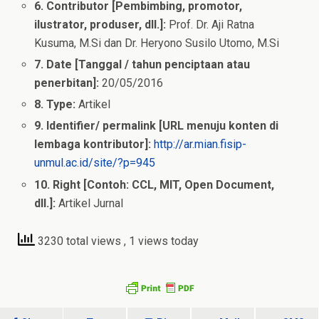
6. Contributor [Pembimbing, promotor,
ilustrator, produser, dll.]:
Prof. Dr. Aji Ratna
Kusuma, M.Si dan Dr. Heryono Susilo Utomo, M.Si
7. Date [Tanggal / tahun penciptaan atau
penerbitan]:
20/05/2016
8. Type:
Artikel
9. Identifier/ permalink [URL menuju konten di
lembaga kontributor]:
http://ar.mian.fisip-
unmul.ac.id/site/?p=945
10. Right [Contoh: CCL, MIT, Open Document,
dll.]:
Artikel Jurnal
3230 total views
, 1 views today