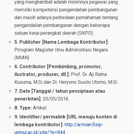
yang menghambat adalah minimnya pegawai yang
memiliki kompetensi pengendalian pembangunan
dan masih adanya perbedaan pemahaman tentang
pengendalian pembangunan dengan beberapa
satuan kerja perangkat daerah (SKPD).
5. Publisher [Nama Lembaga Kontributor]:
Prrogram Magister Ilmu Administrasi Negara
(MIAN)
6. Contributor [Pembimbing, promotor,
ilustrator, produser, dll.]:
Prof. Dr. Aji Ratna
Kusuma, M.Si dan Dr. Heryono Susilo Utomo, M.Si
7. Date [Tanggal / tahun penciptaan atau
penerbitan]:
20/05/2016
8. Type:
Artikel
9. Identifier/ permalink [URL menuju konten di
lembaga kontributor]:
http://ar.mian.fisip-
unmul.ac.id/site/?p=944