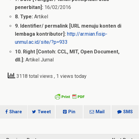
penerbitan]:
16/02/2016
8. Type:
Artikel
9. Identifier/ permalink [URL menuju konten di
lembaga kontributor]:
http://ar.mian.fisip-
unmul.ac.id/site/?p=933
10. Right [Contoh: CCL, MIT, Open Document,
dll.]:
Artikel Jurnal
3118 total views
, 1 views today
Share
Tweet
Pin
Mail
SMS