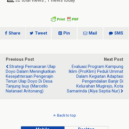
32 total views
, 1 views today
Share
Tweet
Pin
Mail
SMS
Previous Post
Next Post
Strategi Pemasaran Ulap
Evaluasi Program Kampung
Doyo Dalam Meningkatkan
Iklim (ProKlim) Peduli Ummat
Kesejahteraan Pengerajin
Dalam Kegiatan Adaptasi
Tenun Ulap Doyo Di Desa
Pengendalian Banjir Di
Tanjung Isuy (Marcello
Kelurahan Mugirejo, Kota
Natanael Aritonang)
Samarinda (Alya Septia Nur)
Back to top