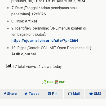
produser, dll.] :
Prof. Dr. H. Adam Idris, M.Si
7. Date [Tanggal / tahun penciptaan atau
penerbitan]:
12/2026
8. Type:
Artikel
9. Identifier/ permalink [URL menuju konten di
lembaga kontributor]:
https://ejournal.pin.or.id/site/?p=2664
10. Right [Contoh: CCL, MIT, Open Document, dll.]:
Artik ejournal
27 total views
, 1 views today
Share
Tweet
Pin
Mail
SMS